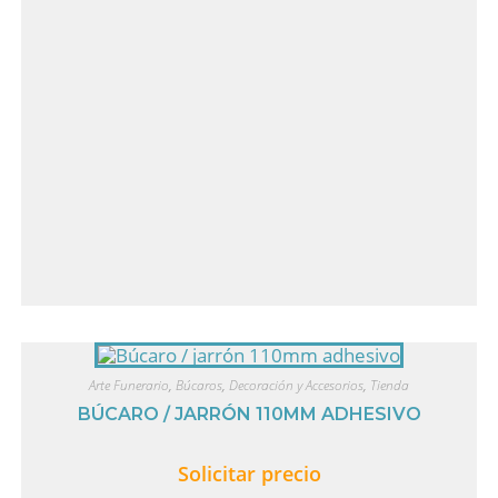
Arte Funerario
,
Búcaros
,
Decoración y Accesorios
,
Tienda
BÚCARO / JARRÓN 110MM ADHESIVO
Solicitar precio