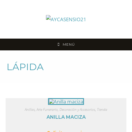
MENÚ
LÁPIDA
Anillas
,
Arte Funerario
,
Decoración y Accesorios
,
Tienda
ANILLA MACIZA